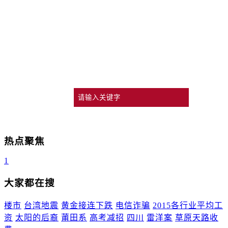
热点聚焦
1
大家都在搜
楼市
台湾地震
黄金接连下跌
电信诈骗
2015各行业平均工
资
太阳的后裔
莆田系
高考减招
四川
雷洋案
草原天路收