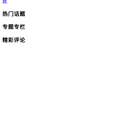
费
热门话题
专题专栏
精彩评论
Copyright 2021 © 版权所有 河北大学教育基金会 | 冀
ICP备05007415号-1
地址 河北省保定市莲池区五四东路180号河北大学主
楼1005
联系电话 0312-5073598
邮编 071002